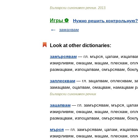
Български
синонимен
речник
.
2013
.
Игры ⚽
Нужно решить контрольную?
замахвам
Look at other dictionaries:
замърсявам
— гл. мърся, цапам, изцапва
изкирливям, омацам, мацам, плескам, опл
размацвам, изпоцапвам, омърсявам, бокл
заплесквам
— гл. зацапвам, оплесквам, 
замацвам, оцапвам, омацвам, намацвам ра
Български синонимен речник
зацапвам
— гл. замърсявам, мърся, цапа
изкирливям, омацам, мацам, плескам, опл
размацвам, изпоцапвам, омърсявам, бокл
мърся
— гл. замърсявам, цапам, изцапвам
изкирливям, омацам, мацам, плескам, опл