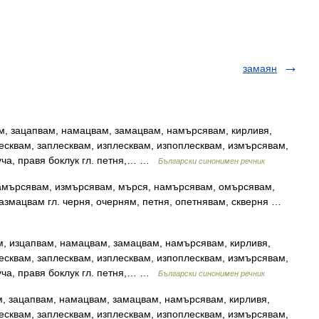
замаян
м, зацапвам, намацвам, замацвам, намърсявам, кирливя,
есквам, заплесквам, изплесквам, изпоплесквам, измърсявам,
уча, правя боклук гл. петня,… …
Български синонимен речник
замърсявам, измърсявам, мърся, намърсявам, омърсявам,
змацвам гл. черня, очерням, петня, опетнявам, скверня …
м, изцапвам, намацвам, замацвам, намърсявам, кирливя,
есквам, заплесквам, изплесквам, изпоплесквам, измърсявам,
уча, правя боклук гл. петня,… …
Български синонимен речник
, зацапвам, намацвам, замацвам, намърсявам, кирливя,
есквам, заплесквам, изплесквам, изпоплесквам, измърсявам,