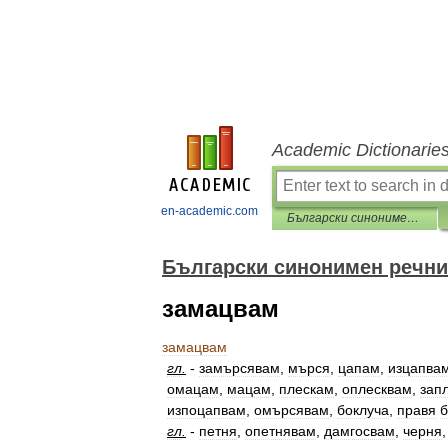
Academic Dictionarie
en-academic.com
Български синонимен речник
Български синонимен речни
замацвам
замацвам
гл
.
-
замърсявам
,
мърся
,
цапам
,
изцапва
омацам
,
мацам
,
плескам
,
оплесквам
,
зап
изпоцапвам
,
омърсявам
,
боклуча
,
правя
б
гл
.
-
петня
,
опетнявам
,
дамгосвам
,
черня