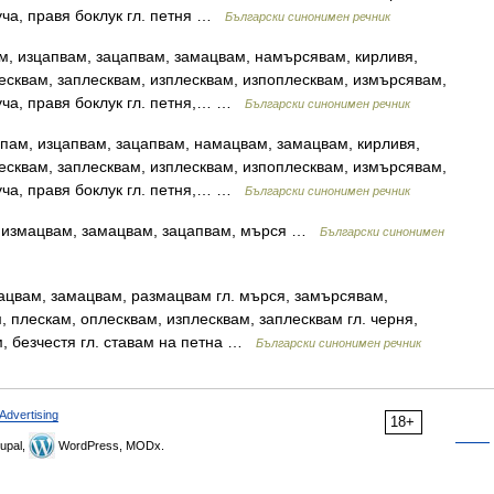
ча, правя боклук гл. петня …
Български синонимен речник
м, изцапвам, зацапвам, замацвам, намърсявам, кирливя,
есквам, заплесквам, изплесквам, изпоплесквам, измърсявам,
уча, правя боклук гл. петня,… …
Български синонимен речник
пам, изцапвам, зацапвам, намацвам, замацвам, кирливя,
есквам, заплесквам, изплесквам, изпоплесквам, измърсявам,
уча, правя боклук гл. петня,… …
Български синонимен речник
, измацвам, замацвам, зацапвам, мърся …
Български синонимен
ацвам, замацвам, размацвам гл. мърся, замърсявам,
 плескам, оплесквам, изплесквам, заплесквам гл. черня,
м, безчестя гл. ставам на петна …
Български синонимен речник
Advertising
18+
upal,
WordPress, MODx.