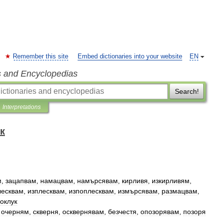
Remember this site
Embed dictionaries into your website
EN
s and Encyclopedias
Search!
Interpretations
к
м
,
зацапвам
,
намацвам
,
намърсявам
,
кирливя
,
изкирливям
,
лесквам
,
изплесквам
,
изпоплесквам
,
измърсявам
,
размацвам
,
оклук
,
очерням
,
скверня
,
осквернявам
,
безчестя
,
опозорявам
,
позоря