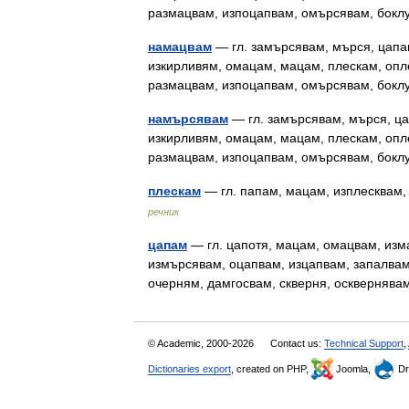
размацвам, изпоцапвам, омърсявам, боклу
намацвам
— гл. замърсявам, мърся, цапа
изкирливям, омацам, мацам, плескам, опл
размацвам, изпоцапвам, омърсявам, бокл
намърсявам
— гл. замърсявам, мърся, ца
изкирливям, омацам, мацам, плескам, опл
размацвам, изпоцапвам, омърсявам, бокл
плескам
— гл. папам, мацам, изплесквам
речник
цапам
— гл. цапотя, мацам, омацвам, изм
измърсявам, оцапвам, изцапвам, запалвам,
очерням, дамгосвам, скверня, осквернява
© Academic, 2000-2026
Contact us:
Technical Support
,
Dictionaries export
, created on PHP,
Joomla,
Dr